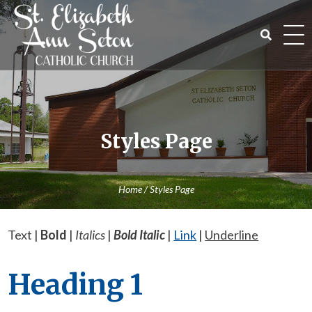
Skip
to
content
Search
for:
Styles Page
Home
/
Styles Page
Text |
Bold
|
Italics
|
Bold Italic
|
Link
|
Underline
Heading 1